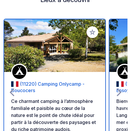
Ajouter à vos favori
(11220) Camping Onlycamp -
(1
Boucocers
Ensoy
Ce charmant camping à l’atmosphère
Bienv
familiale et paisible au cœur de la
havre 
nature est le point de chute idéal pour
Langue
partir à la découverte des paysages et
mer et
du riche patrimoine audois.
proxim