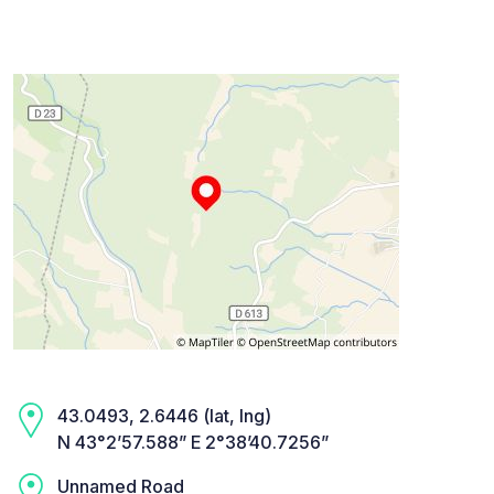
43.0493, 2.6446 (lat, lng)
N 43°2’57.588” E 2°38’40.7256”
Unnamed Road