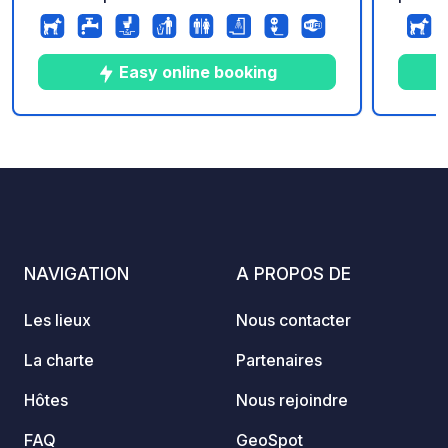
médite
Réserv
campin
Easy online booking
reposa
sud. Profitez d’un cadre naturel
préser
9
44
4.6
★
Photos
Commentaires
Note
confor
homes 
emplac
caravan
sanita
NAVIGATION
A PROPOS DE
exclus
cars autonomes. 
Les lieux
Nous contacter
Campin
amoure
La charte
Partenaires
vacanc
Hôtes
Nous rejoindre
d’avent
emplac
FAQ
GeoSpot