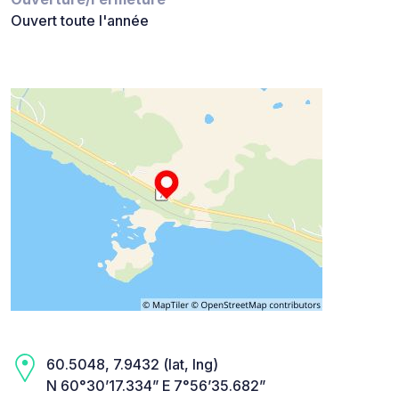
Ouvert toute l'année
60.5048, 7.9432 (lat, lng)
N 60°30’17.334” E 7°56’35.682”