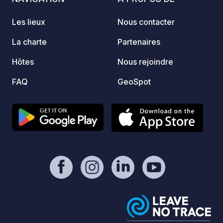
Langue
Nous 
Les lieux
Nous contacter
« Kafe
délici
La charte
Partenaires
à la m
Hôtes
Nous rejoindre
FAQ
GeoSpot