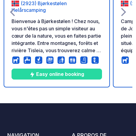
(2923) Bjørkestølen
(2
Helårscamping
Bienvenue à Bjørkestølen ! Chez nous,
Campin
vous n'êtes pas un simple visiteur au
de Jot
cœur de la nature, vous en faites partie
pleine
intégrante. Entre montagnes, forêts et
situé.
rivière Tisleia, vous trouverez calme et
équipé
liberté. Ici, vous vous réveillez au chant
avec d
des oiseaux, au murmure de la rivière
terrain
et à l'air pur de la montagne. Ici, vous
égalem
Easy online booking
vivez la nature dans toute sa splendeur
proxim
: pure, intime et inoubliable.
carav
différ
7
9
4.3
★
Photos
Commentaires
Note
de vél
d'activ
plaisi
visites
norvég
NAVIGATION
A PROPOS DE