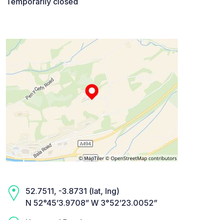
Temporarily closed
52.7511, -3.8731 (lat, lng)
N 52°45’3.9708” W 3°52’23.0052”