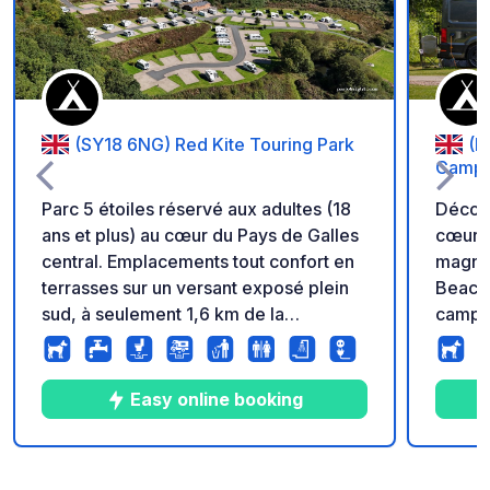
(SY18 6NG) Red Kite Touring Park
(L
Campin
Parc 5 étoiles réservé aux adultes (18
Découv
ans et plus) au cœur du Pays de Galles
cœur du P
central. Emplacements tout confort en
magnif
terrasses sur un versant exposé plein
Beacon
sud, à seulement 1,6 km de la
campin
charmante ville de Llanidloes. Espace
aux vo
de promenade pour chiens de 4
pas, l
hectares. Réception et boutique sur
de bel
Easy online booking
place.
l'eau,
paddle
pêche. Nos emplacements spacieu
10
14
4.9
★