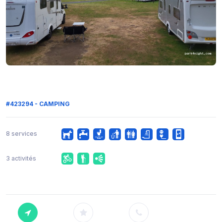
#423294 - CAMPING
8 services
3 activités