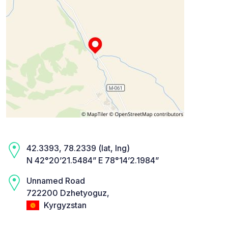
42.3393, 78.2339 (lat, lng)
N 42°20’21.5484” E 78°14’2.1984”
Unnamed Road
722200 Dzhetyoguz,
Kyrgyzstan