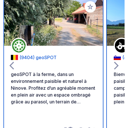
Ajouter à vos favori
(9404) geoSPOT
(4
geoSPOT à la ferme, dans un
Bienve
environnement paisible et naturel à
paisib
Ninove. Profitez d’un agréable moment
campagne slo
en plein air avec un espace ombragé
paisibl
grâce au parasol, un terrain de
pleine
pétanque et des balades à poney pour
authen
les enfants. Un lieu idéal pour une halte
calme 
au calme. Merci au propriétaire de
vaches