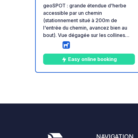
geoSPOT : grande étendue d'herbe
accessible par un chemin
(stationnement situé à 200m de
l'entrée du chemin, avancez bien au
bout). Vue dégagée sur les collines
verdoyantes. Les vaches présentes ne
sont pas là en permanence (suivant la
saison). Rappel : - Pensez à enregistrer
Easy online booking
le geoCode à votre arrivée - Mon
véhicule est équipé de sanitaires - ⚠️
Pas de feu ni barbecue ! - Don libre et
5
7
5
★
Photos
Commentai
Note
sans commission pour le propriétaire -
https://geospot.app/fr
NAVIGATION