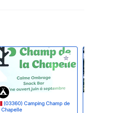
oris
Ajouter à vos favoris
(03360) Camping Champ de
(19290
a Chapelle
Au Cœur 