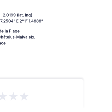
 2.0199 (lat, lng)
7.2504” E 2°1’11.4888”
de la Plage
hâtelus-Malvaleix,
nce
★★★