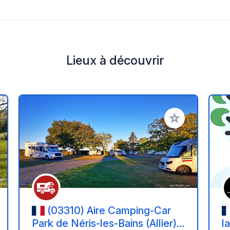
Lieux à découvrir
r à vos favoris
Ajouter à vos fav
(03310) Aire Camping-Car
Park de Néris-les-Bains (Allier) –
l