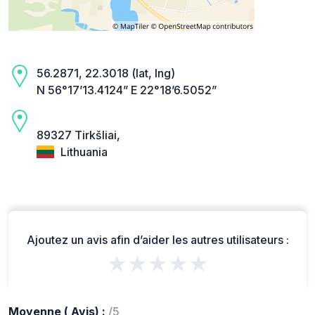
56.2871, 22.3018 (lat, lng)
N 56°17’13.4124” E 22°18’6.5052”
89327 Tirkšliai,
Lithuania
Ajoutez un avis afin d’aider les autres utilisateurs :
★★★★★
Moyenne ( Avis) :
/5