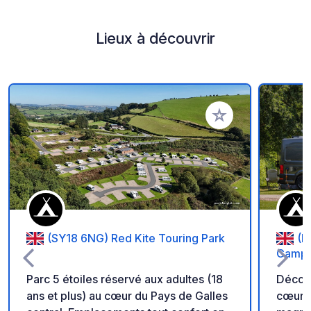
Lieux à découvrir
Ajouter à vos favori
(SY18 6NG) Red Kite Touring Park
(L
Campin
Parc 5 étoiles réservé aux adultes (18
Découv
ans et plus) au cœur du Pays de Galles
cœur du P