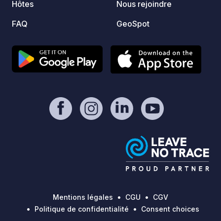
Hôtes
Nous rejoindre
camp s
sont l
FAQ
GeoSpot
suréle
pelouse. Café et bar sur pla
à prox
pied. Séjour minimum : 2 nuits si
réserv
Séjour
réserv
avant 16h30. Décou
la nat
de la 
campin
Mentions légales
CGU
CGV
Politique de confidentialité
Consent choices