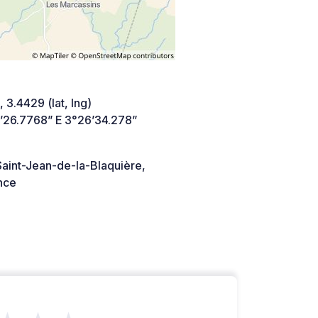
 3.4429 (lat, lng)
’26.7768” E 3°26’34.278”
aint-Jean-de-la-Blaquière,
nce