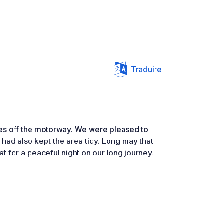
Traduire
tes off the motorway. We were pleased to
had also kept the area tidy. Long may that
t for a peaceful night on our long journey.