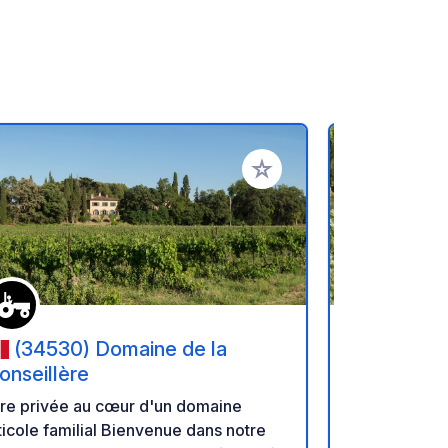
oris
Ajouter à vos favoris
(34530) Domaine de la
(30440
onseillère
Clauzes
ire privée au cœur d'un domaine
Parking du r
ole familial Bienvenue dans notre
ombre, calme