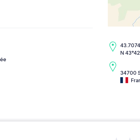
43.7074,
N 43°42
née
34700 S
Fra