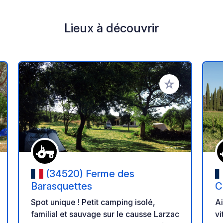
Lieux à découvrir
r à vos favoris
Ajouter à vos fav
(34520) Ferme des
Barasquettes
C
Spot unique ! Petit camping isolé,
A
familial et sauvage sur le causse Larzac
vitic