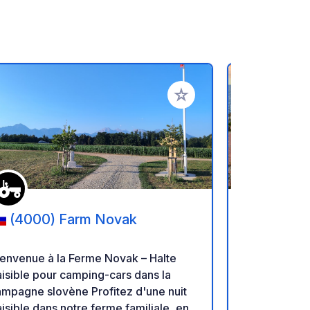
oris
Ajouter à vos favoris
(4000) Farm Novak
(18038
Sosta Ca
envenue à la Ferme Novak – Halte
Un camping 
isible pour camping-cars dans la
équipé, sit
pagne slovène Profitez d'une nuit
de la mer. 
isible dans notre ferme familiale, en
pavés, tous