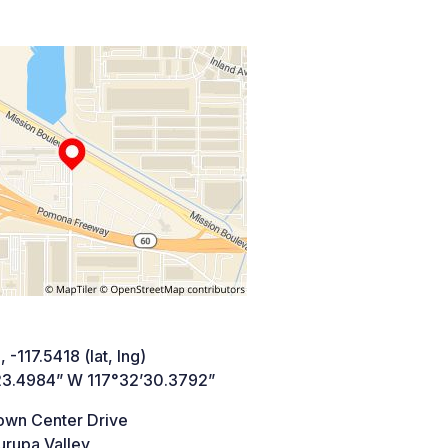
 -117.5418 (lat, lng)
23.4984” W 117°32’30.3792”
own Center Drive
rupa Valley,