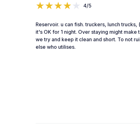
4/5
Reservoir. u can fish. truckers, lunch trucks, 
it's OK for 1 night. Over staying might make 
we try and keep it clean and short. To not ru
else who utilises.