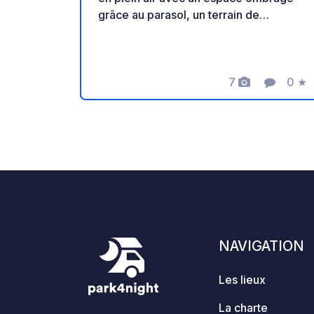
grâce au parasol, un terrain de
pétanque et des balades à poney pour
les enfants. Un lieu idéal pour une halte
au calme. Merci au propriétaire de
partager ce geoSPOT! :) Rappel : -
7
0
★
Photos
Commenta
Note
Pensez à enregistrer le geoCode à
votre arrivée - Mon véhicule est équipé
de sanitaires - ⚠️ Pas de feu ni
barbecue ! - Don libre et sans
commission pour le propriétaire. -
Paypal :
https://www.paypal.com/paypalme/Ti
mOst1983 - Info :
https://geospot.app/fr/concept
NAVIGATION
Les lieux
La charte