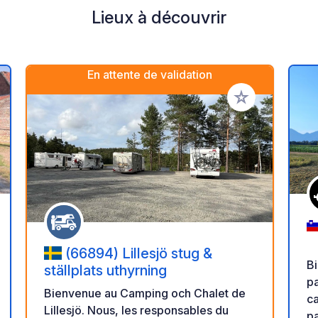
Lieux à découvrir
En attente de validation
r à vos favoris
Ajouter à vos fav
(66894) Lillesjö stug &
Bi
ställplats uthyrning
pa
Bienvenue au Camping och Chalet de
cam
Lillesjö. Nous, les responsables du
pa