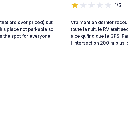
1/5
(that are over priced) but
Vraiment en dernier recou
this place not parkable so
toute la nuit. le RV était 
in the spot for everyone
à ce qu'indique le GPS. Fau
l'intersection 200 m plus l