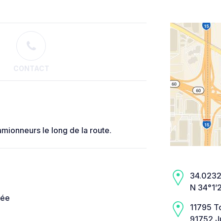
CONTACT
camionneurs le long de la route.
34.0232,
N 34°1’
née
11795 T
91752 Ju