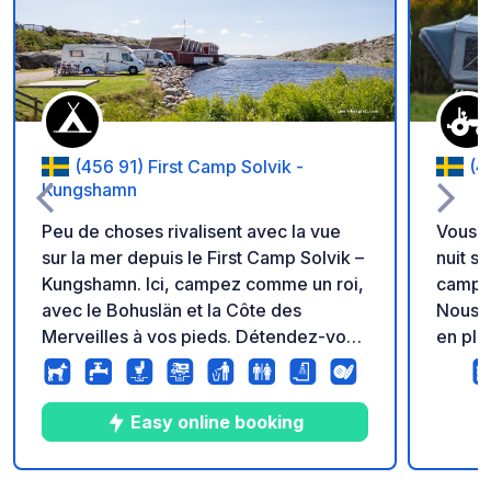
Ajouter à vos favori
(456 91) First Camp Solvik -
(4
Kungshamn
Peu de choses rivalisent avec la vue
Vous ê
sur la mer depuis le First Camp Solvik –
nuit s
Kungshamn. Ici, campez comme un roi,
campin
avec le Bohuslän et la Côte des
Nous y
Merveilles à vos pieds. Détendez-vous
en ple
en toute simplicité : réveillez-vous
égalem
avec l'odeur du pain frais de la
chair 
boulangerie et profitez de la plage
quelqu
Easy online booking
familiale (à 700 m du camping). Jouez
cultiv
au mini-golf en famille et laissez les
visiteurs. Nous serions ra