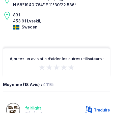
N 58°19’40.764” E 11°30’22.536”
831
453 91 Lysekil,
Sweden
Ajoutez un avis afin d’aider les autres utilisateurs :
★★★★★
Moyenne (18 Avis) :
4.11/5
fairlight
Traduire
31/03/2026