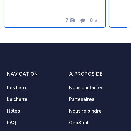
les enfants. Un lieu idéal pour une halte
calme 
au calme. Merci au propriétaire de
vaches
partager ce geoSPOT! :) Rappel : -
7
0
★
équilib
Photos
Commentaire
Note
Pensez à enregistrer le geoCode à
détente. Notre épicerie 
votre arrivée - Mon véhicule est équipé
servic
de sanitaires - ⚠️ Pas de feu ni
propos
barbecue ! - Don libre et sans
frais f
commission pour le propriétaire. -
fromag
Paypal :
pommes
https://www.paypal.com/paypalme/Ti
de sai
NAVIGATION
A PROPOS DE
mOst1983 - Info :
de product
https://geospot.app/fr/concept
seulem
Les lieux
Nous contacter
d'auto
qui fa
La charte
Partenaires
idéale
Hôtes
Nous rejoindre
Slovén
pourre
FAQ
GeoSpot
gorges