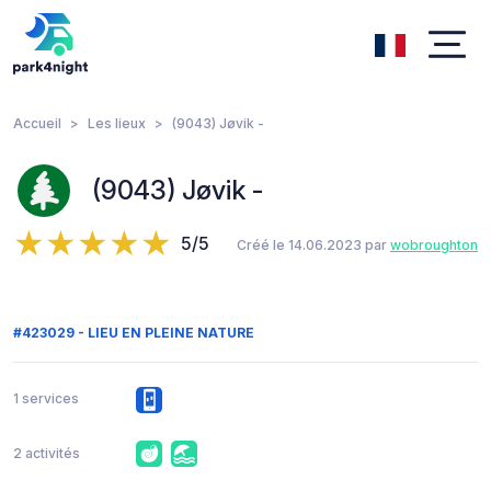
Accueil
Les lieux
(9043) Jøvik -
(9043) Jøvik -
5/5
Créé le 14.06.2023 par
wobroughton
#423029 - LIEU EN PLEINE NATURE
1 services
2 activités