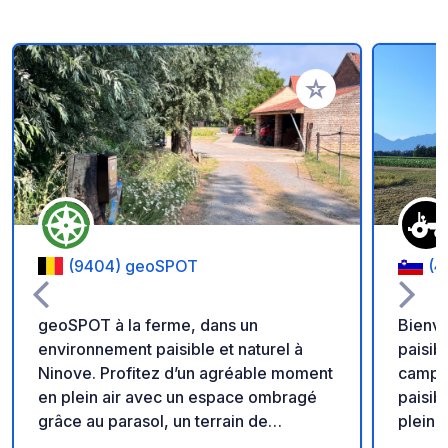
Ajouter à vos favori
(9404) geoSPOT
(4
geoSPOT à la ferme, dans un
Bienve
environnement paisible et naturel à
paisib
Ninove. Profitez d’un agréable moment
campagne slo
en plein air avec un espace ombragé
paisibl
grâce au parasol, un terrain de
pleine
pétanque et des balades à poney pour
authen