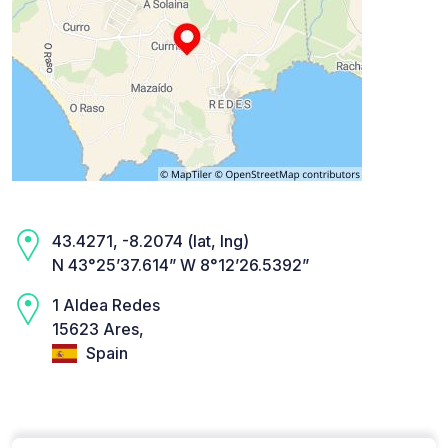
43.4271, -8.2074 (lat, lng)
N 43°25’37.614” W 8°12’26.5392”
1 Aldea Redes
15623 Ares,
Spain