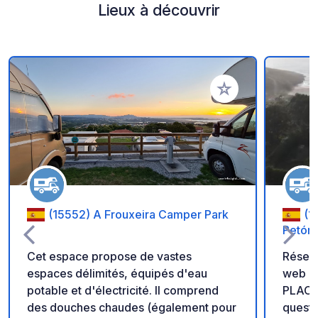
Lieux à découvrir
Ajouter à vos favori
(15552) A Frouxeira Camper Park
(1
Petón
Cet espace propose de vastes
Réserv
espaces délimités, équipés d'eau
web : 
potable et d'électricité. Il comprend
PLACE MA
des douches chaudes (également pour
questi