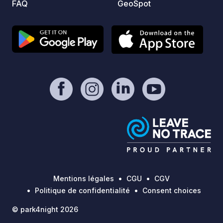
FAQ
GeoSpot
de faire demi-tour et d'accéder à
l'espace dans le sens de la marche.
Vérification des disponibilités et
réservations en ligne. Accès
automatisé par reconnaissance de
plaque d'immatriculation. Horaires
d'accueil en présentiel en juillet et août
2025 : - Le matin de 9 h 30 à 16 h 00 -
L'après-midi de 19 h 00 à 21 h 00
Accueil téléphonique 24 h/24.
Mentions légales
CGU
CGV
Politique de confidentialité
Consent choices
© park4night 2026