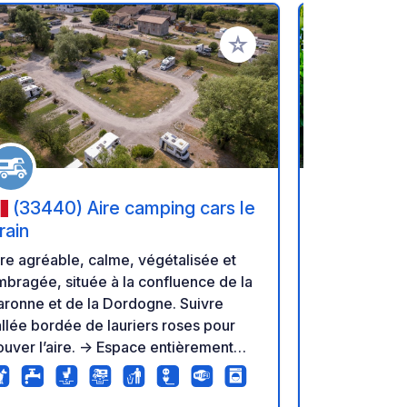
oris
Ajouter à vos favoris
(33440) Aire camping cars le
(33450
rain
Tellas
re agréable, calme, végétalisée et
Petite Exploi
bragée, située à la confluence de la
BIO, membre des BORDEAUX PIRATE,
ronne et de la Dordogne. Suivre
nous vous pr
allée bordée de lauriers roses pour
sur l’exploit
er l’aire. -> Espace entièrement
Haut-Tellas,
ôturé et sécurisé (vidéosurveillance
Votre halte 
t présence) 27 emplacements
permettra de