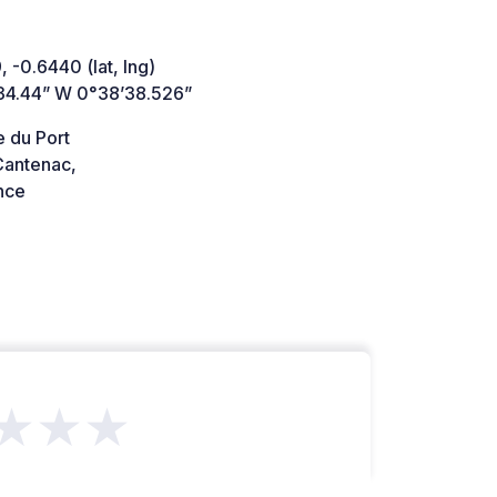
 -0.6440 (lat, lng)
34.44” W 0°38’38.526”
 du Port
antenac,
nce
★★★