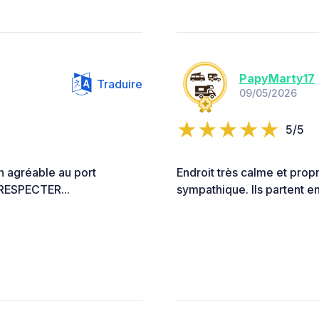
PapyMarty17
Traduire
09/05/2026
5/5
n agréable au port
Endroit très calme et prop
 RESPECTER...
sympathique. Ils partent e