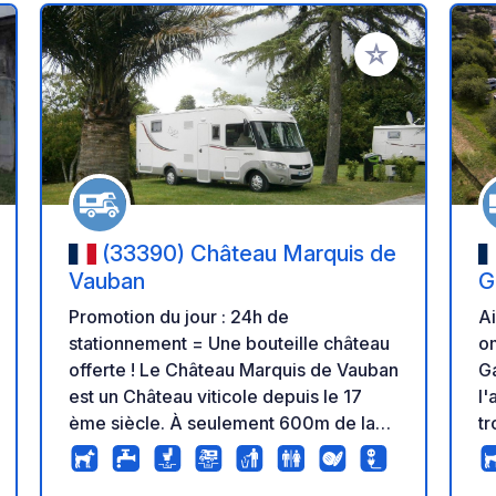
r à vos favoris
Ajouter à vos fav
(33390) Château Marquis de
Vauban
G
Promotion du jour : 24h de
Ai
stationnement = Une bouteille château
om
offerte ! Le Château Marquis de Vauban
Ga
est un Château viticole depuis le 17
l'
ème siècle. À seulement 600m de la
trouv
Citadelle de Vauban, classée
cl
patrimoine mondiale de l’UNESCO, il
e