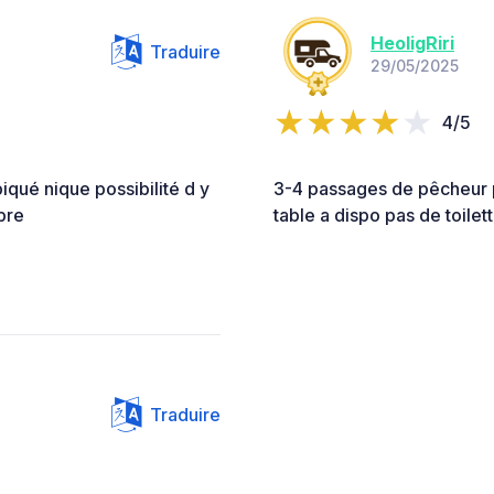
HeoligRiri
Traduire
29/05/2025
4/5
iqué nique possibilité d y
3-4 passages de pêcheur p
opre
table a dispo pas de toile
Traduire