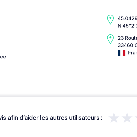
45.0429,
N 45°2’
23 Route
33460 C
Fra
née
★★
s afin d’aider les autres utilisateurs :