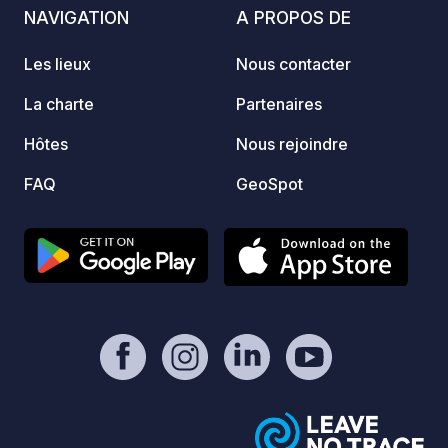
louer 
NAVIGATION
A PROPOS DE
nous 
agréé 
Les lieux
Nous contacter
d'infor
pouve
La charte
Partenaires
excurs
Hôtes
Nous rejoindre
pour d
le mod
FAQ
GeoSpot
vous 
côté d
Lomsda
de la 
notre g
modern
douche
linge/
indivi
extéri
Vous t