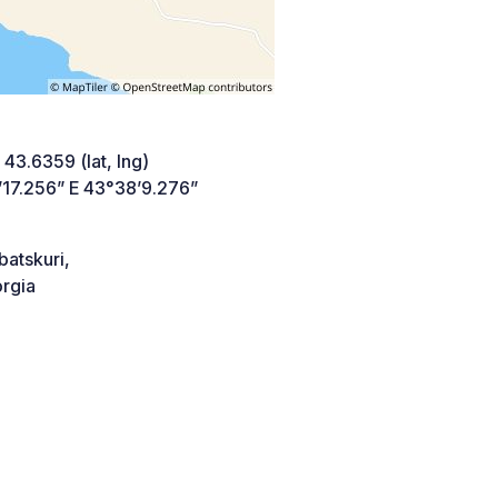
 43.6359 (lat, lng)
’17.256” E 43°38’9.276”
atskuri,
rgia