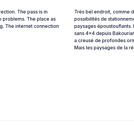
ection. The pass is in
Très bel endroit, comme dé
no problems. The place as
possibilités de stationneme
ng. The internet connection
paysages époustouflants. 
sans 4x4 depuis Bakourian
a creusé de profondes orni
Mais les paysages de la ré