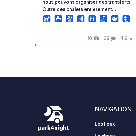
nous pouvons organiser des transferts.
Outre des chalets entièrement
équipés, nous proposons un parking
pour camping-cars. Il y a une piscine,
une douche, des toilettes, une
buanderie et une cuisine.
10
68
4.9
★
Photos
Commentaire
Note
NAVIGATION
Les lieux
La charte