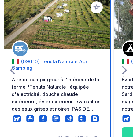
Ajouter à vos favori
(09010) Tenuta Naturale Agri
(0
Camping
Aire de camping-car à l'intérieur de la
Évadez
ferme "Tenuta Naturale" équipée
notre 
d'électricité, douche chaude
Sardai
extérieure, évier extérieur, évacuation
magnif
des eaux grises et noires. PAS DE
notre 
TOILETTE. Obligatoire d'appeler ou
et tou
d'écrire sur WhatsApp pour réserver.
campeu
Nous sommes également campeurs
beauté