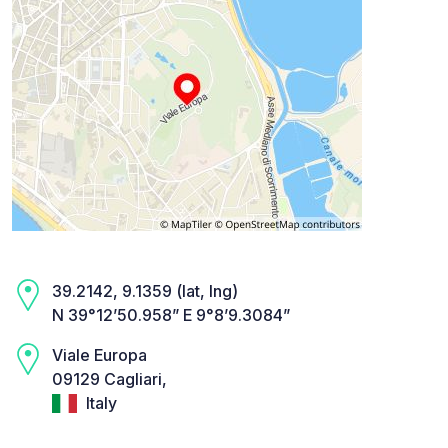
39.2142, 9.1359 (lat, lng)
N 39°12’50.958” E 9°8’9.3084”
Viale Europa
09129 Cagliari,
Italy