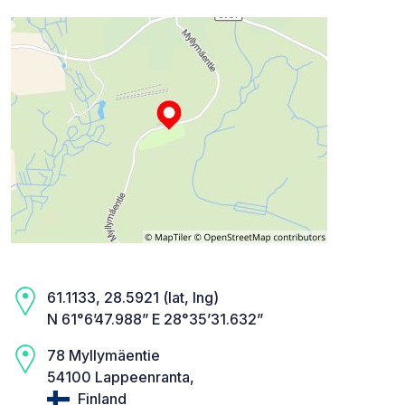
61.1133, 28.5921 (lat, lng)
N 61°6’47.988” E 28°35’31.632”
78 Myllymäentie
54100 Lappeenranta,
Finland