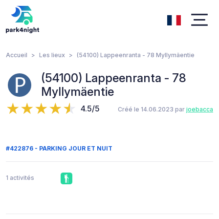
Accueil
Les lieux
(54100) Lappeenranta - 78 Myllymäentie
(54100) Lappeenranta - 78
Myllymäentie
4.5/5
Créé le 14.06.2023 par
joebacca
#422876 - PARKING JOUR ET NUIT
1 activités