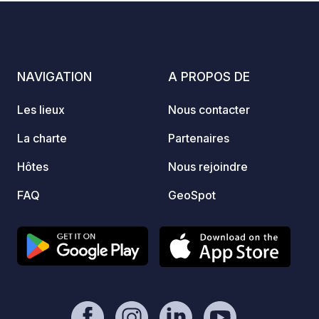
cette 
barbecue ! - Don libre et sans
nous e
commission pour le propriétaire. -
les em
Paypal :
prochaine. Ici, vou
https://www.paypal.com/paypalme/Ti
NAVIGATION
A PROPOS DE
détend
mOst1983 - Info :
nature
https://geospot.app/fr/concept
Les lieux
Nous contacter
Consul
votre 
La charte
Partenaires
direct
Hôtes
Nous rejoindre
FAQ
GeoSpot