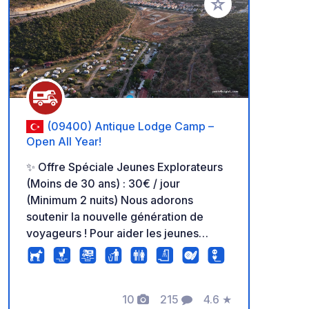
Ajouter à vos favori
(09400) Antique Lodge Camp –
Open All Year!
✨ Offre Spéciale Jeunes Explorateurs
(Moins de 30 ans) : 30€ / jour
(Minimum 2 nuits) Nous adorons
soutenir la nouvelle génération de
voyageurs ! Pour aider les jeunes
explorateurs à découvrir la nature et la
tranquillité, nous offrons un tarif réduit
spécial pour les voyageurs en solo et
les couples de moins de 30 ans, pour
10
215
4.6
★
Photos
Commentaires
Note