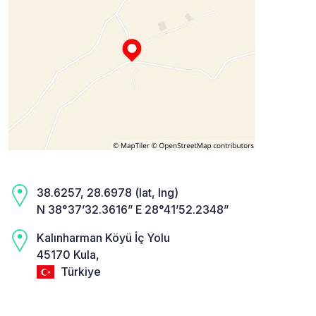
38.6257, 28.6978 (lat, lng)
N 38°37’32.3616” E 28°41’52.2348”
Kalınharman Köyü İç Yolu
45170 Kula,
Türkiye