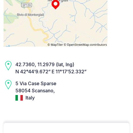
42.7360, 11.2979 (lat, lng)
N 42°44’9.672” E 11°17’52.332”
5 Via Case Sparse
58054 Scansano,
Italy