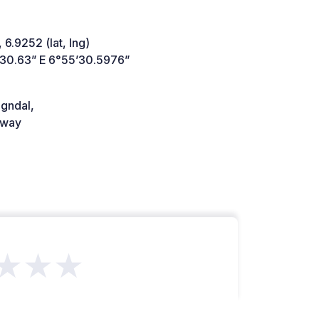
 6.9252 (lat, lng)
’30.63” E 6°55’30.5976”
gndal,
way
★★★