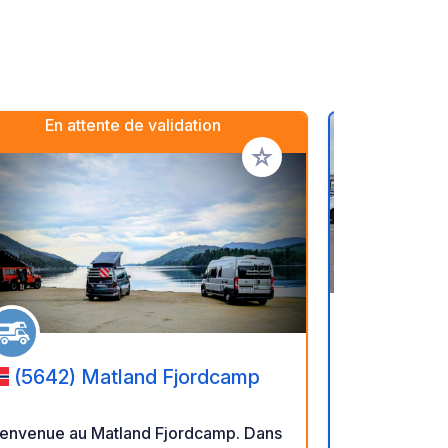
En attente de validation
oris
Ajouter à vos favoris
(5068
Bobilpark
(5642) Matland Fjordcamp
Mindemyren 
pour camping
envenue au Matland Fjordcamp. Dans
environ 7 mi