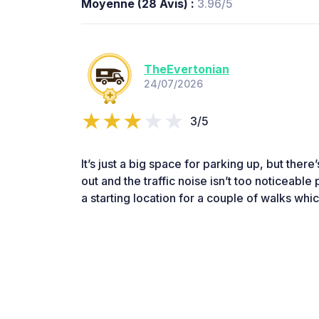
Moyenne (28 Avis) :
3.96/5
TheEvertonian
24/07/2026
3/5
It’s just a big space for parking up, but ther
out and the traffic noise isn’t too noticeable pa
a starting location for a couple of walks whi