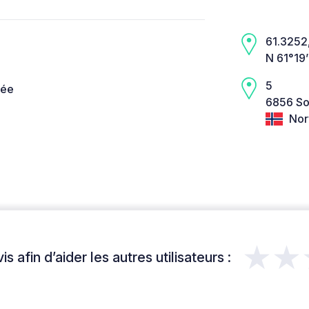
61.3252,
N 61°19
5
née
6856 So
Nor
★★
s afin d’aider les autres utilisateurs :