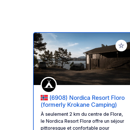
Ajoute
(6908) Nordica Resort Floro
(formerly Krokane Camping)
À seulement 2 km du centre de Florø,
le Nordica Resort Florø offre un séjour
pittoresque et confortable pour