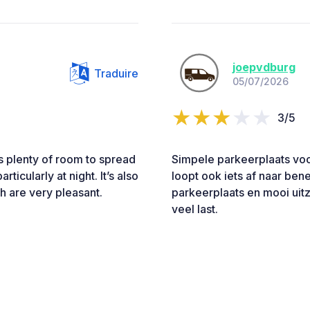
joepvdburg
Traduire
05/07/2026
3/5
e’s plenty of room to spread
Simpele parkeerplaats voor
rticularly at night. It’s also
loopt ook iets af naar be
ch are very pleasant.
parkeerplaats en mooi uitz
veel last.