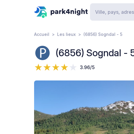
Accueil
Les lieux
(6856) Sogndal - 5
(6856) Sogndal - 
3.96/5