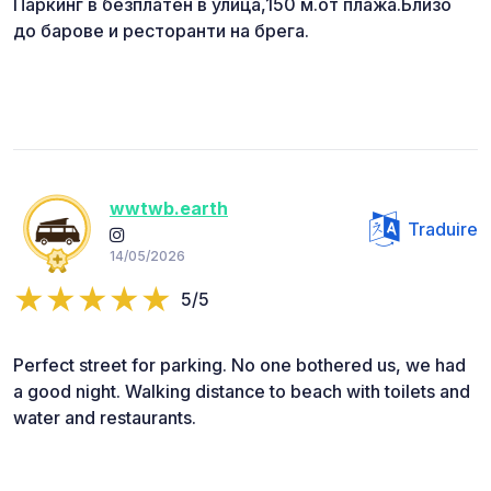
Паркинг в безплатен в улица,150 м.от плажа.Близо
до барове и ресторанти на брега.
wwtwb.earth
Traduire
14/05/2026
5/5
Perfect street for parking. No one bothered us, we had
a good night. Walking distance to beach with toilets and
water and restaurants.