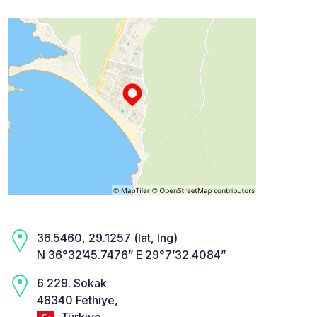
36.5460, 29.1257 (lat, lng)
N 36°32’45.7476” E 29°7’32.4084”
6 229. Sokak
48340 Fethiye,
Türkiye