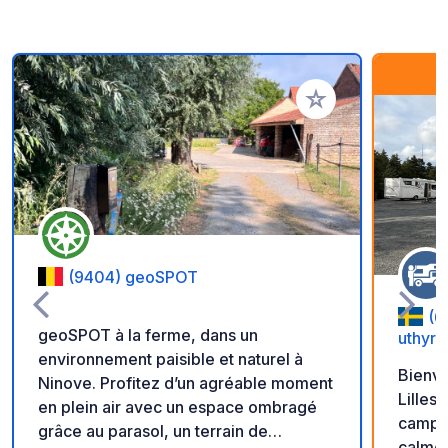
Ajouter à vos favori
(9404) geoSPOT
(6
geoSPOT à la ferme, dans un
uthyrn
environnement paisible et naturel à
Bienv
Ninove. Profitez d’un agréable moment
Lillesjö. Nous, les responsa
en plein air avec un espace ombragé
campin
grâce au parasol, un terrain de
calme,