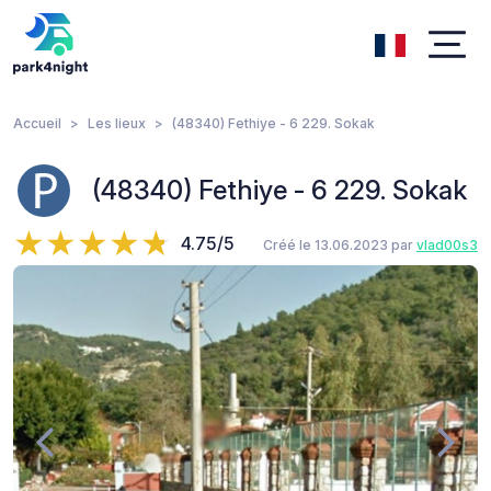
Accueil
Les lieux
(48340) Fethiye - 6 229. Sokak
(48340) Fethiye - 6 229. Sokak
4.75/5
Créé le 13.06.2023 par
vlad00s3