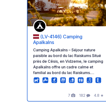
Ajoute
(LV-4146) Camping
Apalkalns
Camping Apalkalns – Séjour nature
paisible au bord du lac Raiskums Situé
près de Cēsis, en Vidzeme, le camping
Apalkalns offre un cadre calme et
familial au bord du lac Raiskums.
Emplacements disponibles pour tentes,
camping-cars et caravanes avec
branchements électriques.
7
182
4.8
★
Équipements : Douches modernes,
Photos
Commentaires
Note
toilettes (y compris accessibles), Wi-Fi,