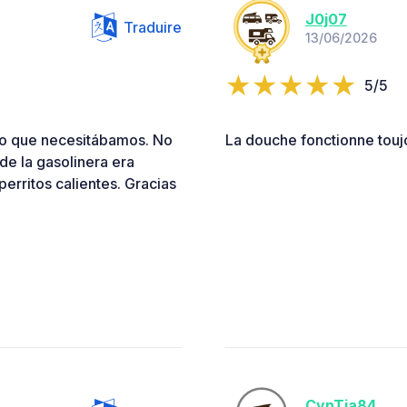
J0j07
Traduire
13/06/2026
5/5
lo que necesitábamos. No
La douche fonctionne toujo
de la gasolinera era
rritos calientes. Gracias
CynTia84