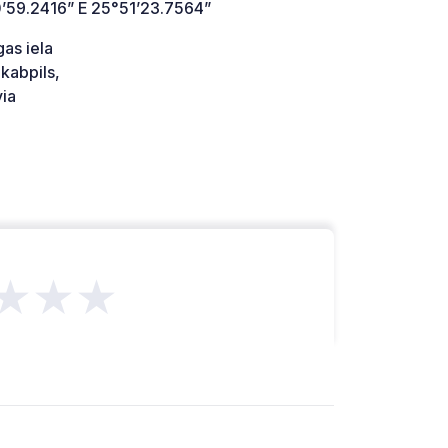
’59.2416” E 25°51’23.7564”
as iela
kabpils,
ia
★★★