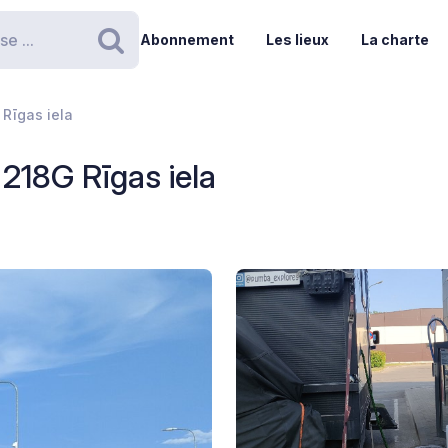
Abonnement
Les lieux
La charte
Rechercher
 Rīgas iela
 218G Rīgas iela