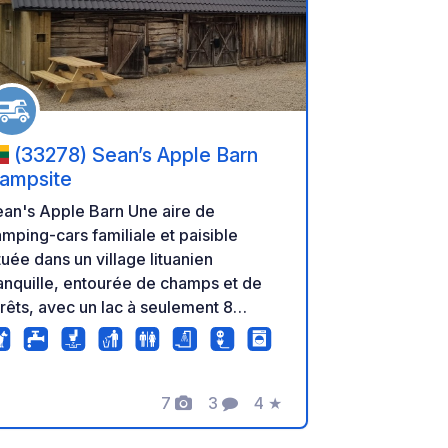
oris
Ajouter à vos favoris
(33278) Sean’s Apple Barn
ampsite
n's Apple Barn Une aire de
mping-cars familiale et paisible
tuée dans un village lituanien
anquille, entourée de champs et de
rêts, avec un lac à seulement 8
nutes à pied. Idéal pour se détendre,
ire du vélo, de la randonnée, nager,
cher (là où c'est autorisé) et
7
3
4
★
xplorer la campagne environnante.
Photos
Commentaires
Note
uipements : • Jusqu'à 8