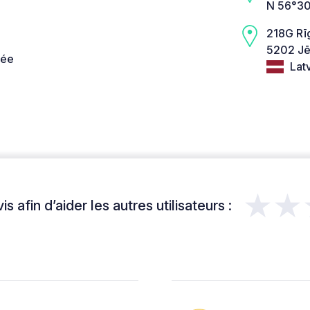
N 56°30
218G Rīg
5202 Jē
née
Latv
★★
s afin d’aider les autres utilisateurs :