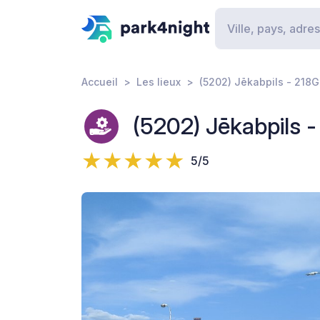
Accueil
Les lieux
(5202) Jēkabpils - 218G
(5202) Jēkabpils -
5/5