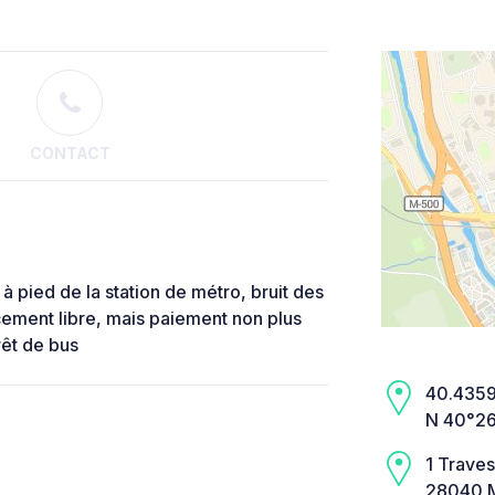
CONTACT
à pied de la station de métro, bruit des
cement libre, mais paiement non plus
rêt de bus
40.4359,
N 40°26
1 Traves
28040 M