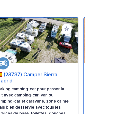
oris
Ajouter à vos favoris
(28737) Camper Sierra
(05005) - 15 Calle
adrid
Maria de 
rking camping-car pour passer la
Aparkarea, 
it avec camping-car, van ou
cars, est sit
amping-car et caravane, zone calme
patrimoine 
is bien desservie avec tous les
une place pri
rvices de base, toilettes, douches,
côté nord du