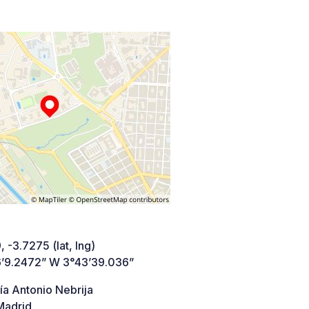
 -3.7275 (lat, lng)
’9.2472” W 3°43’39.036”
ía Antonio Nebrija
adrid,