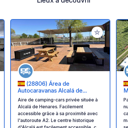
Lieux à découvrir
r à vos favoris
Ajouter à vos fav
(28806) Área de
Autocaravanas Alcalá de
M
Henares
Aire de camping-cars privée située à
Pa
Alcalá de Henares. Facilement
nu
accessible grâce à sa proximité avec
c
l'autoroute A2. Le centre historique
ma
d'Alcalá est facilement accessible, ce
se