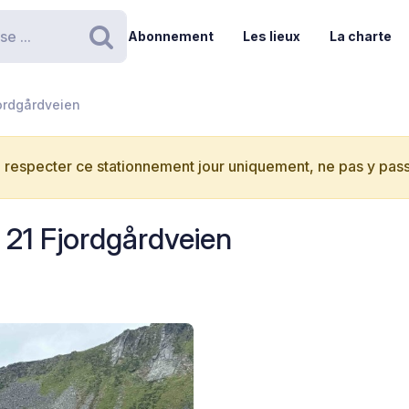
Abonnement
Les lieux
La charte
Rechercher
jordgårdveien
 respecter ce stationnement jour uniquement, ne pas y passe
 21 Fjordgårdveien