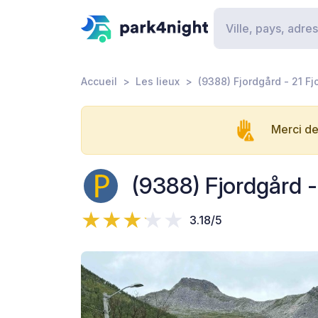
Accueil
Les lieux
(9388) Fjordgård - 21 F
Merci de
(9388) Fjordgård -
3.18/5