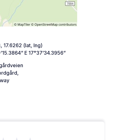
 17.6262 (lat, lng)
’15.3864” E 17°37’34.3956”
dgårdveien
ordgård,
way