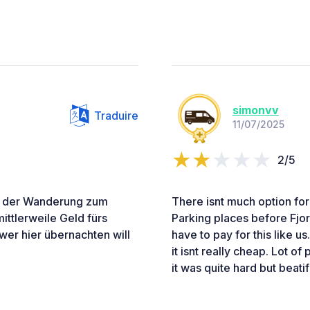
simonvv
Traduire
11/07/2025
2/5
h der Wanderung zum
There isnt much option for
ittlerweile Geld fürs
Parking places before Fjord
 wer hier übernachten will
have to pay for this like u
it isnt really cheap. Lot o
it was quite hard but beatif