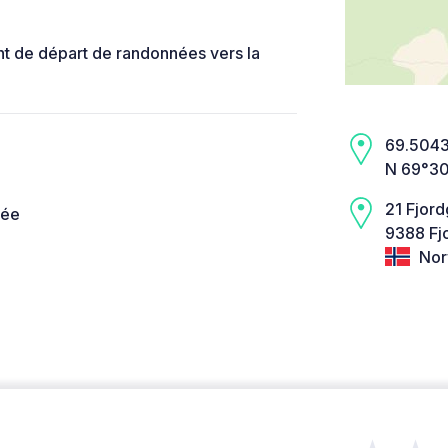
int de départ de randonnées vers la
69.5043,
N 69°30
21 Fjor
née
9388 Fj
Nor