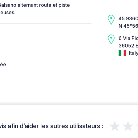
Balsano alternant route et piste
ieuses.
45.9360,
N 45°56
6 Via Pi
36052 E
Ital
née
★★
s afin d’aider les autres utilisateurs :