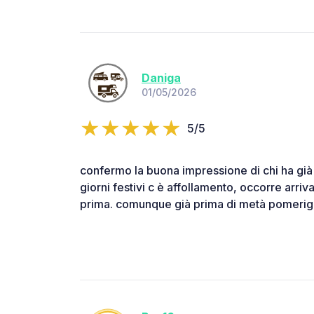
Daniga
01/05/2026
5/5
confermo la buona impressione di chi ha già s
giorni festivi c è affollamento, occorre arriv
prima. comunque già prima di metà pomerigg