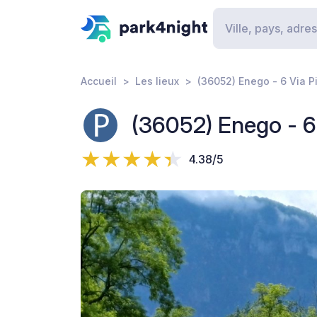
Accueil
Les lieux
(36052) Enego - 6 Via P
(36052) Enego - 6 
4.38/5