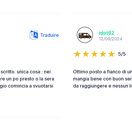
idot62
Traduire
12/09/2024
5/5
critto. unica cosa : nei
Ottimo posto a fianco di u
are un po presto o la sera
mangia bene con buon serv
io comincia a svuotarsi
da raggiungere e nessun l