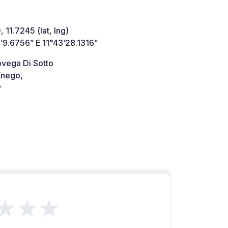
 11.7245 (lat, lng)
’9.6756” E 11°43’28.1316”
ovega Di Sotto
nego,
y
★★★