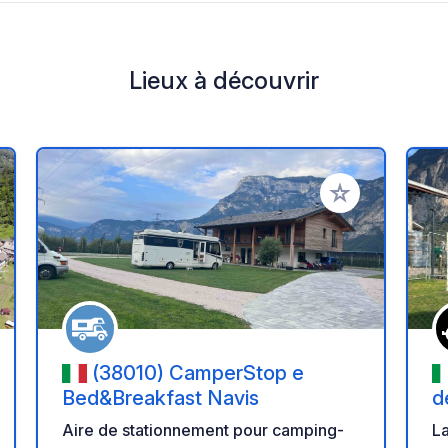
Lieux à découvrir
r à vos favoris
Ajouter à vos fav
(38010) CamperStop e
Bed&Breakfast Navis
d
Aire de stationnement pour camping-
La