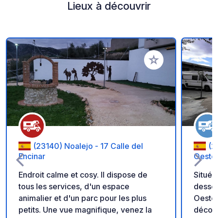
Lieux à découvrir
Ajouter à vos favori
(23140) Noalejo - 17 Calle del
(2
Encinar
Oeste
Endroit calme et cosy. Il dispose de
Situé 
tous les services, d'un espace
desser
animalier et d'un parc pour les plus
Oeste 
petits. Une vue magnifique, venez la
découv