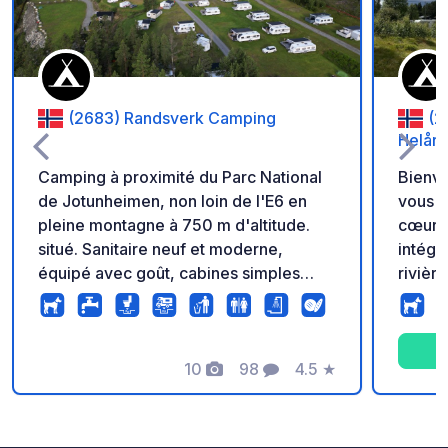
(2683) Randsverk Camping
(2
Helår
Camping à proximité du Parc National
Bienve
de Jotunheimen, non loin de l'E6 en
vous n
pleine montagne à 750 m d'altitude.
cœur d
situé. Sanitaire neuf et moderne,
intégr
équipé avec goût, cabines simples
rivièr
avec douche, lavabo et WC. Grand
liberté
terrain, avec prairie solide. Il y a
des oi
également des espaces asphaltés à
et à l'
proximité du bâtiment sanitaire pour
10
98
4.5
★
vivez 
Photos
Commentaires
Note
caravanes/camping-cars. Cabanes de
: pure,
différentes tailles disponibles. Location
de vélos sur place et organisation