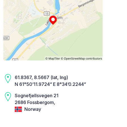
61.8367, 8.5667 (lat, lng)
N 61°50’11.9724” E 8°34’0.2244”
Sognefjellsvegen 21
2686 Fossbergom,
Norway