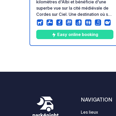
kilomètres d'Albi et bénéficie d'une
superbe vue sur la cité médiévale de
Cordes sur Ciel. Une destination où se
mêlent nature, culture et douceur... Sur
le camping, une piscine extérieure
chauffée, une pataugeoire, un Central
Easy online booking
Lodge chaleureux et un food truck
convivial vous attendent, avec en plus
un programme d'activités pour les
10
16
4.7
★
Photos
Commentaire
Note
enfants et adultes tout l'été.
NAVIGATION
Les lieux