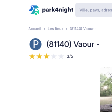
Accueil
Les lieux
(81140) Vaour -
(81140) Vaour -
3/5