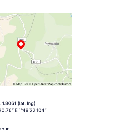
 1.8061 (lat, lng)
20.76” E 1°48’22.104”
aour,