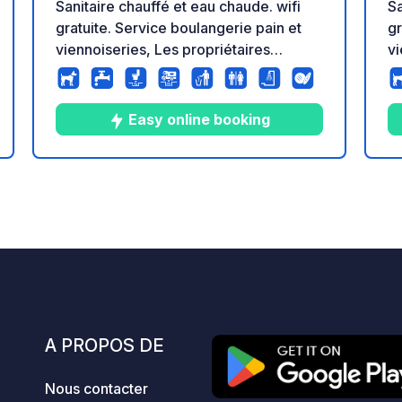
Sanitaire chauffé et eau chaude. wifi
Sa
gratuite. Service boulangerie pain et
gr
viennoiseries, Les propriétaires
vi
proposent une petite restauration du
pr
mardi soir au samedi soir avec des
ma
produits locaux. Petite épicerie. Flâner
pr
Easy online booking
dans les ruelles de ce village est un
da
réel plaisir. départ de randonnée
ré
depuis le camping.
de
8
30
4.8
★
s
Photos
Commentaires
Note
A PROPOS DE
Nous contacter