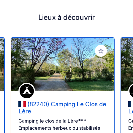
Lieux à découvrir
r à vos favoris
Ajouter à vos fav
(82240) Camping Le Clos de
Lère
L
Camping le clos de la Lère***
Ca
Emplacements herbeux ou stabilisés
E