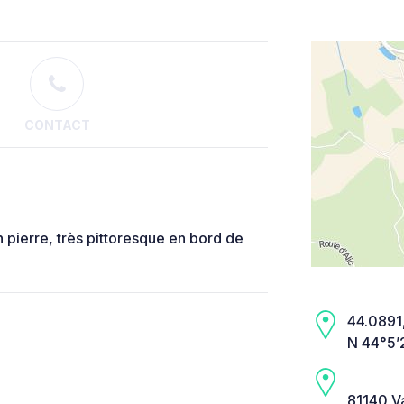
CONTACT
 pierre, très pittoresque en bord de
44.0891,
N 44°5’
81140 V