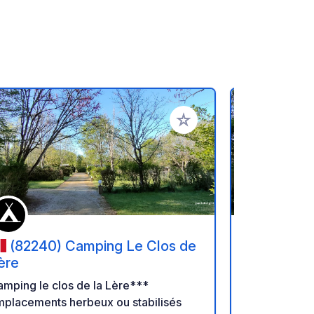
oris
Ajouter à vos favoris
(82240) Camping Le Clos de
(82240
ère
Lère
mping le clos de la Lère***
Camping le 
mplacements herbeux ou stabilisés
Emplacement