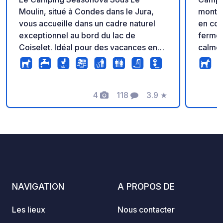
Moulin, situé à Condes dans le Jura,
montag
vous accueille dans un cadre naturel
en cou
exceptionnel au bord du lac de
fermé depuis le
Coiselet. Idéal pour des vacances en
calme e
famille ou entre amis, ce camping
rivièr
propose des emplacements et
allant
hébergements confortables, une
piscine couverte chauffée et un accès
4
118
3.9
★
Photos
Commentaires
Note
privilégié aux activités de plein air :
baignade, pêche, randonnée, vélo et
sports nautiques. Une destination
parfaite pour découvrir les paysages
préservés du Jura et profiter d’un
séjour nature entre lacs et montagnes.
NAVIGATION
A PROPOS DE
Les lieux
Nous contacter