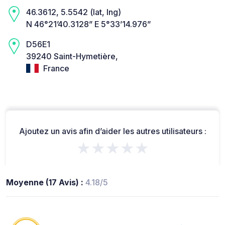
46.3612, 5.5542 (lat, lng)
N 46°21’40.3128” E 5°33’14.976”
D56E1
39240 Saint-Hymetière,
France
Ajoutez un avis afin d’aider les autres utilisateurs :
★★★★★
Moyenne (17 Avis) :
4.18/5