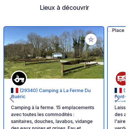
Lieux à découvrir
Ajouter à vos favori
(29340) Camping à La Ferme Du
(2
Guéric
Pont-A
Peintr
Camping à la ferme. 15 emplacements
Laisse
avec toutes les commodités :
des artistes ! Con
sanitaires, douches, lavabos, vidange
l'aire
des eaux noires et grises. Eau et
verdoy