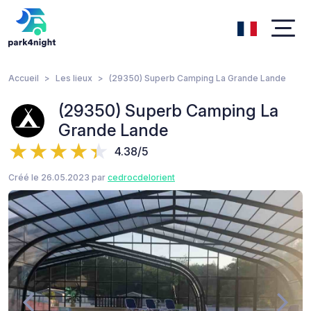
Accueil
Les lieux
(29350) Superb Camping La Grande Lande
(29350) Superb Camping La
Grande Lande
4.38/5
Créé le 26.05.2023 par
cedrocdelorient