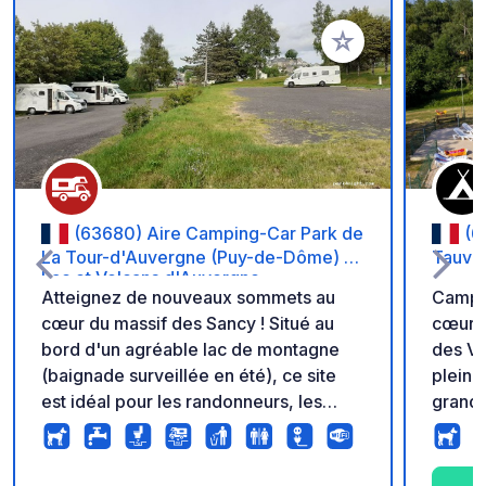
Ajouter à vos favori
(63680) Aire Camping-Car Park de
(6
La Tour-d'Auvergne (Puy-de-Dôme) –
Tauve
Lac et Volcans d'Auvergne.
Atteignez de nouveaux sommets au
Campi
cœur du massif des Sancy ! Situé au
cœur d
bord d'un agréable lac de montagne
des Vo
(baignade surveillée en été), ce site
pleine
est idéal pour les randonneurs, les
grandi
amateurs de cascades et les amoureux
forêts
de la nature. À proximité des
randon
commerces du village. Le camping
Massif