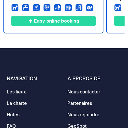
la recherche d’un havre de paix et
pour t
respectueux de la nature. L’endroit
nature
idéal pour se relaxer en toute sérénité,
seulem
Easy online booking
loin de tout stress…
centre-
commod
nombre
9
77
4.5
★
Photos
Commentaires
Note
un tou
biodiv
postal
empla
NAVIGATION
A PROPOS DE
Les lieux
Nous contacter
La charte
Partenaires
Hôtes
Nous rejoindre
FAQ
GeoSpot