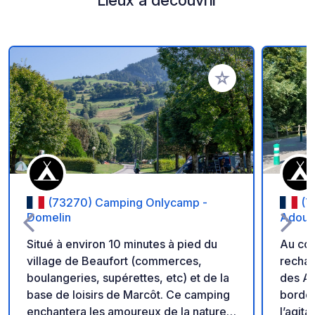
Ajouter à vos favori
(73270) Camping Onlycamp -
(7
Domelin
Adoub
Situé à environ 10 minutes à pied du
Au cœu
village de Beaufort (commerces,
rechar
boulangeries, supérettes, etc) et de la
des Ad
base de loisirs de Marcôt. Ce camping
bordé 
enchantera les amoureux de la nature à
l’agita