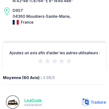
N 43°48’11.8764” E 6°14’49.488”
D957
04360 Moustiers-Sainte-Marie,
France
Ajoutez un avis afin d’aider les autres utilisateurs :
★★★★★
Moyenne (60 Avis) :
3.98/5
LeaDude
Traduire
03/04/2025