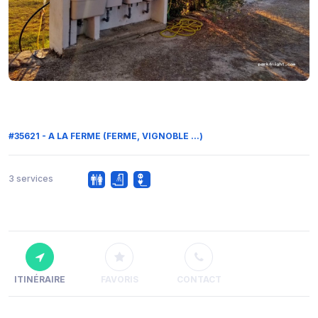
#35621 - A LA FERME (FERME, VIGNOBLE ...)
3 services
ITINÉRAIRE
FAVORIS
CONTACT