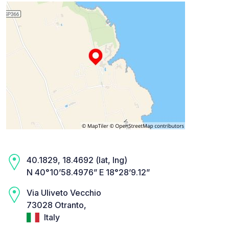
40.1829, 18.4692 (lat, lng)
N 40°10’58.4976” E 18°28’9.12”
Via Uliveto Vecchio
73028 Otranto,
Italy