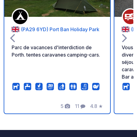
(PA29 6YD) Port Ban Holiday Park
(B
Parc de vacances d'interdiction de
Vous 
Porth. tentes caravanes camping-cars.
divert
séjour
carava
Bar an
de Swa
Derry/
Belfas
5
11
4.8
★
d'une 
Photos
Commentaires
Note
pittore
primé 
classé
cabine