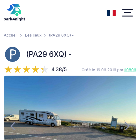
Accueil
Les lieux
(PA29 6XQ) -
(PA29 6XQ) -
4.38/5
Créé le 19.06.2016 par
jl0806