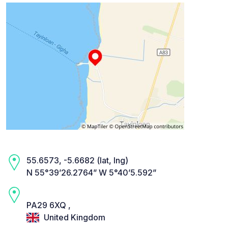
55.6573, -5.6682 (lat, lng)
N 55°39’26.2764” W 5°40’5.592”
PA29 6XQ ,
United Kingdom