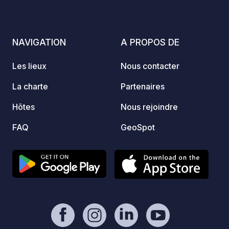
relais
désorm
de la f
NAVIGATION
A PROPOS DE
des vi
découv
Les lieux
Nous contacter
Swatra
l'ancie
La charte
Partenaires
passe
Hôtes
Nous rejoindre
temps 
volont
FAQ
GeoSpot
ambian
égalem
vendre
qu'une
une pi
Et côt
empla
équip