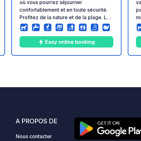
où vous pourrez séjourner
va
confortablement et en toute sécurité.
pa
Profitez de la nature et de la plage. Le
mi
prix comprend une douche, une
de
piscine, une station de vidange
p
automatique et une nouvelle connexion
av
Easy online booking
Wi-Fi
le
ri
de
9
9
4.6
★
Photos
Commentaires
Note
s
po
tr
tr
pr
le
vo
S
A PROPOS DE
at
L
Nous contacter
ch