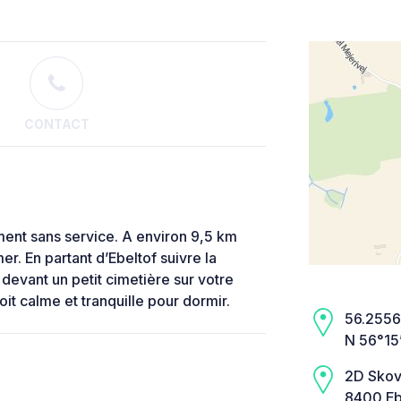
CONTACT
ment sans service. A environ 9,5 km
er. En partant d’Ebeltof suivre la
devant un petit cimetière sur votre
oit calme et tranquille pour dormir.
56.2556,
N 56°15’
2D Sko
8400 Ebe