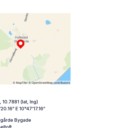
 10.7881 (lat, lng)
20.16” E 10°47’17.16”
vgårde Bygade
ltoft,