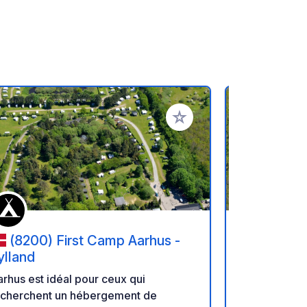
oris
Ajouter à vos favoris
(8200) First Camp Aarhus -
(8200)
ylland
Jylland
rhus est idéal pour ceux qui
Aarhus est i
echerchent un hébergement de
recherchent