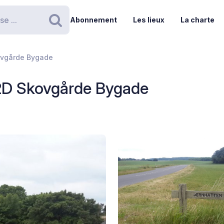
Abonnement
Les lieux
La charte
Rechercher
kovgårde Bygade
 2D Skovgårde Bygade