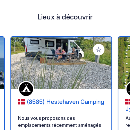
Lieux à découvrir
r à vos favoris
Ajouter à vos fav
(8585) Hestehaven Camping
J
Nous vous proposons des
Aa
emplacements récemment aménagés
r