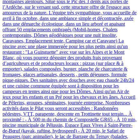
montagnes alentours. Situé sous le Pic des 3 dents aux portes de
l’Ardèche, sur le versant sud, cette structure offre de l'espace aux
amoureux de la nature. L'équipe très sympathique, vous accueille de
avril à fin octobre, dans une ambiance simple et décontractée, axée
dans une démarche écologique, dans un lieu arboré et apaisant
offrant 50 emplacements ombragés (Mobil-homes, Chalets
contemporains, Dômes géodésiques pour une nuit insolite,
Caravanes, Emplacement tente, Camping car et Caravane) La
piscine avec une plage immergée pour les plus petits ainsi qu'un
restaurant : "La Guinguette" avec vue sur les Alpes et le Mont
Blanc, où vous pourrez déguster des produits frais provenant
d’agriculteurs et de producteurs locaux : pizzas (sur place & à
emporter), salades composées, burger, planche de charcuterie &
fromages, glaces artisanales, desserts , petits déjeuners, formule
pique-niques. Des sanitaires avec douches avec eau chaude 24h/24
et une cuisine commune équipée sont à disposition pour les
campeurs en tentes ainsi que pour les Dômes. Ainsi qu'un Air de
jeux pour les enfants et un Pré pour les chevaux et les ânes. Accueil
de Pèlerins, groupes, séminaires, journée entreprise. Nombreuses
activités dans le Pilat vous seront accessibles : Randonnées
pédestres, VTT, parapente, descente en Trottinette tout terrain... À
proximité : - À 500 m du chemin de Compostelle GR65 - À 10 min,
piscine municipale de Pélussin, Espace Eaux Vives à Saint-Pierre-
de-Bœuf (kayak, rafting, hydrospeed) - À 20 min, le Safari de
Peaugres (parc animalier), le lac de Barrage du Ternay (balades,