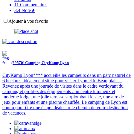
11
Commentaires
3.4
Note
★
Ajouter à vos favoris
(69570) Camping CityKamp Lyon
CityKamp Lyon**** accueille les campeurs dans un parc naturel de
6 hectares, idéalement situé pour visiter Lyon et le Beaujolais…
Revenez après une journée de visites dans le cadre verdoyant du
camping et profitez des équipements : un centre lumineux et
moderne lodge, une jolie terrasse surplombant le site, une aire de
jeux pour enfants et une piscine chauffée. Le camping de Lyon est
connu pour être une étape idéale sur le chemin de votre destination
de vacances.