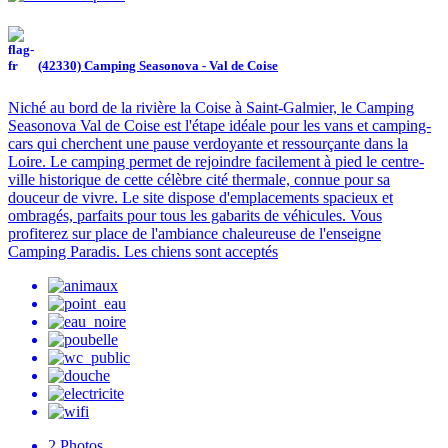
(42330) Camping Seasonova - Val de Coise
Niché au bord de la rivière la Coise à Saint-Galmier, le Camping
Seasonova Val de Coise est l'étape idéale pour les vans et camping-
cars qui cherchent une pause verdoyante et ressourçante dans la
Loire. Le camping permet de rejoindre facilement à pied le centre-
ville historique de cette célèbre cité thermale, connue pour sa
douceur de vivre. Le site dispose d'emplacements spacieux et
ombragés, parfaits pour tous les gabarits de véhicules. Vous
profiterez sur place de l'ambiance chaleureuse de l'enseigne
Camping Paradis. Les chiens sont acceptés
2
Photos