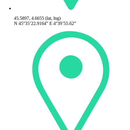
45.5897, 4.6655 (lat, lng)
N 45°35’22.9164” E 4°39’55.62”