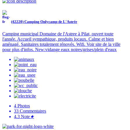
(42220) Camping Onlycamp de L'Astrée
Camping municipal Domaine de l'Astree à Pilat, ouvert toute
l'année. Accueil sympathique, produits locaux. Calme et bien
aménagé. Sanitaires totalement rénovés. Wifi. Voir site de la ville
pour plus d'infos. New:vidange eaux noires/grises/plein d'eaux
4
Photos
33
Commentaires
4.3
Note
★