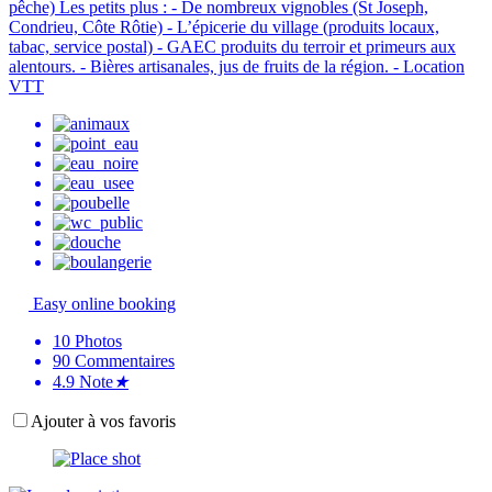
pêche) Les petits plus : - De nombreux vignobles (St Joseph,
Condrieu, Côte Rôtie) - L’épicerie du village (produits locaux,
tabac, service postal) - GAEC produits du terroir et primeurs aux
alentours. - Bières artisanales, jus de fruits de la région. - Location
VTT
Easy online booking
10
Photos
90
Commentaires
4.9
Note
★
Ajouter à vos favoris