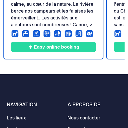
calme, au cœur de la nature. La rivière
l'entr
berce nos campeurs et les falaises les
du Châ
émerveillent.. Les activités aux
est le
alentours sont nombreuses ! Canoë, via
sans m
ferrata, visites, randonnées,
empla
spéléologie et d'autres encore… Les
gorges du Tarn sauront vous plaire..
Easy online booking
10
39
5
★
Photos
Commentaires
Note
NAVIGATION
A PROPOS DE
Les lieux
Nous contacter