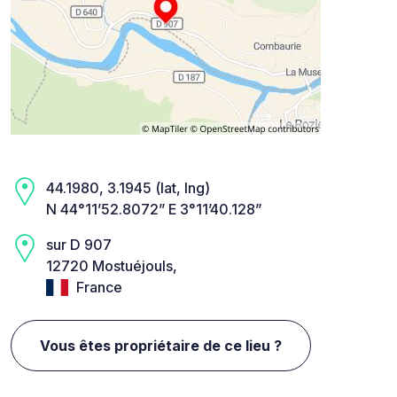
44.1980, 3.1945 (lat, lng)
N 44°11’52.8072” E 3°11’40.128”
sur D 907
12720 Mostuéjouls,
France
Vous êtes propriétaire de ce lieu ?