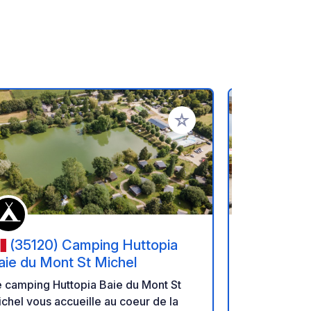
oris
Ajouter à vos favoris
(35120) Camping Huttopia
(5017
aie du Mont St Michel
- Haliotis
 camping Huttopia Baie du Mont St
Le camping 
chel vous accueille au coeur de la
situant dan