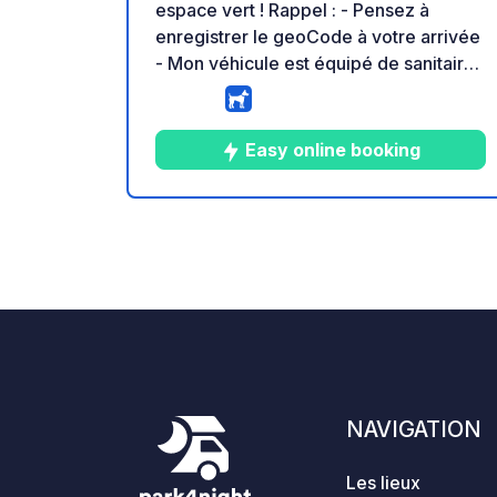
espace vert ! Rappel : - Pensez à
enregistrer le geoCode à votre arrivée
- Mon véhicule est équipé de sanitaires
- ⚠️ Pas de feu ni barbecue ! - Don libre
et sans commission pour le propriétaire
- https://geospot.app/fr
Easy online booking
5
6
4.7
★
Photos
Commentair
Note
NAVIGATION
Les lieux