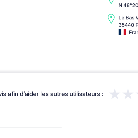
N 48°20
Le Bas V
35440 F
Fra
★★
s afin d’aider les autres utilisateurs :