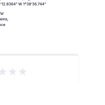
’12.8364” W 1°38’36.744”
al
eins,
nce
★★★