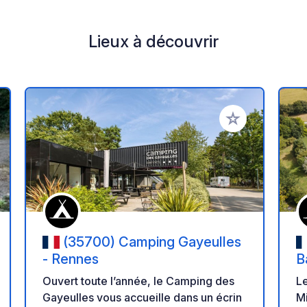
Lieux à découvrir
r à vos favoris
Ajouter à vos fav
(35700) Camping Gayeulles
- Rennes
B
Ouvert toute l’année, le Camping des
Le
Gayeulles vous accueille dans un écrin
Mi