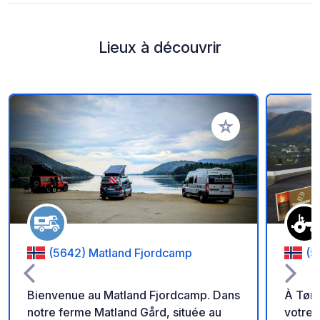
Lieux à découvrir
Ajouter à vos favori
(5642) Matland Fjordcamp
(5
Bienvenue au Matland Fjordcamp. Dans
À Tøn
notre ferme Matland Gård, située au
votre 