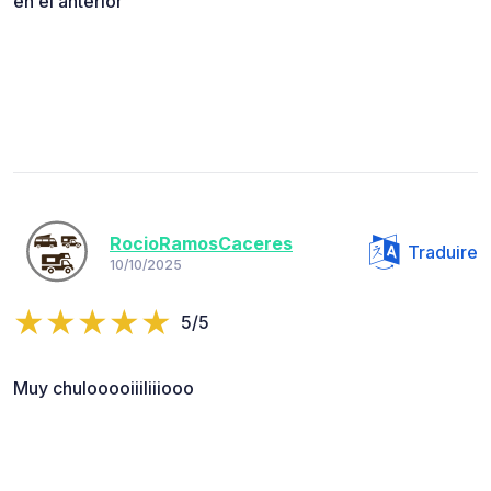
en el anterior
RocioRamosCaceres
Traduire
10/10/2025
5/5
Muy chulooooiiiliiiooo