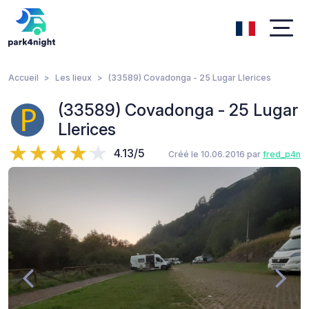
Accueil
Les lieux
(33589) Covadonga - 25 Lugar Llerices
(33589) Covadonga - 25 Lugar
Llerices
4.13/5
Créé le 10.06.2016 par
fred_p4n