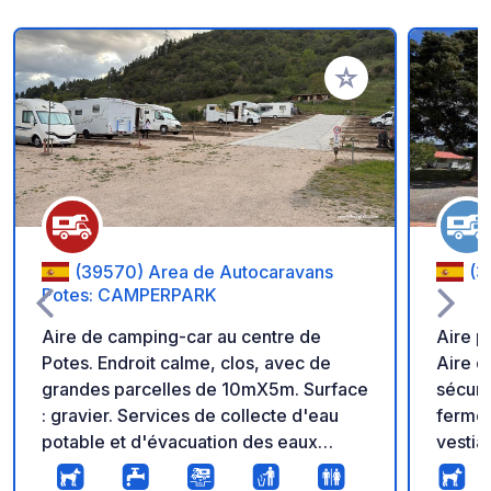
Ajouter à vos favori
(39570) Area de Autocaravans
(3
Potes: CAMPERPARK
Aire de camping-car au centre de
Aire p
Potes. Endroit calme, clos, avec de
Aire d
grandes parcelles de 10mX5m. Surface
sécuri
: gravier. Services de collecte d'eau
fermé, 
potable et d'évacuation des eaux
vestia
grises et noires. Éclairage de nuit.
vidéosurv