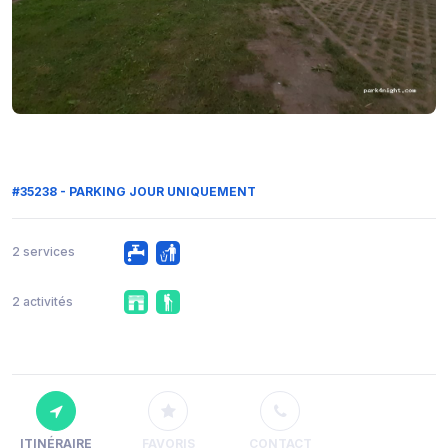
#35238 - PARKING JOUR UNIQUEMENT
2 services
2 activités
ITINÉRAIRE
FAVORIS
CONTACT