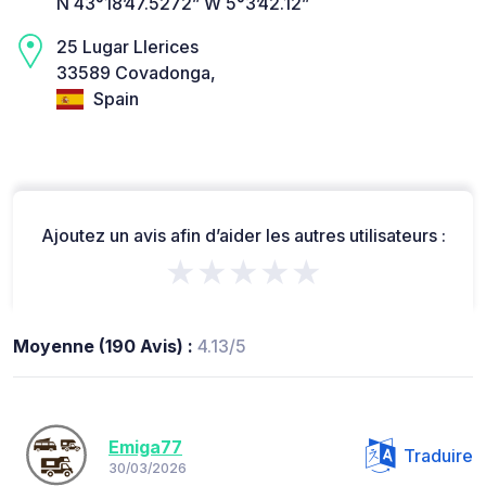
N 43°18’47.5272” W 5°3’42.12”
25 Lugar Llerices
33589 Covadonga,
Spain
Ajoutez un avis afin d’aider les autres utilisateurs :
★★★★★
Moyenne (190 Avis) :
4.13/5
Emiga77
Traduire
30/03/2026