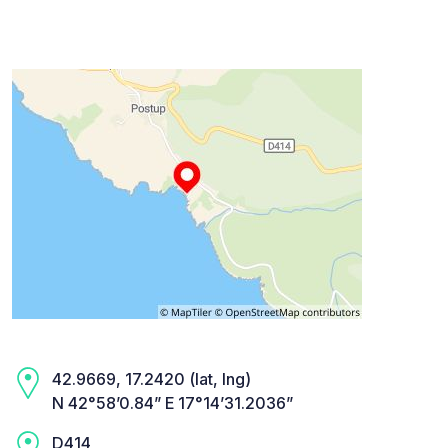
42.9669, 17.2420 (lat, lng)
N 42°58’0.84” E 17°14’31.2036”
D414