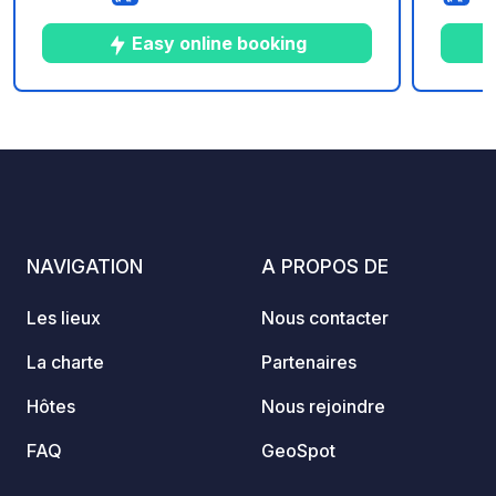
geoCode à votre arrivée - Mon
trouve
véhicule est équipé de sanitaires - ⚠️
Easy online booking
Pas de feu ni barbecue ! - Don libre et
sans commission pour le propriétaire -
Paypal :
4
1
1
★
Photos
Commentaire
Note
https://paypal.me/patricklasserre
NAVIGATION
A PROPOS DE
Les lieux
Nous contacter
La charte
Partenaires
Hôtes
Nous rejoindre
FAQ
GeoSpot