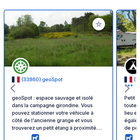
Ajouter à vos favori
(33860) geoSpot
(1
***
geoSpot : espace sauvage et isolé
Petit 
dans la campagne girondine. Vous
toutes
pouvez stationner votre véhicule à
lieu es
côté de l'ancienne grange et vous
égalem
trouverez un petit étang à proximité.
de pét
Rappel : - Pensez à enregistrer le
face d