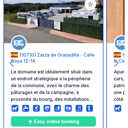
Ajouter à vos favori
(10710) Zarza de Granadilla - Calle
(05005) -
Goya 12-14
la Ca
Le domaine est idéalement situé dans
Aparka
un endroit stratégique à la périphérie
cars, e
de la commune, avec le charme des
patrim
pâturages et de la campagne, à
une pl
proximité du bourg, des installations
côté n
sportives, d'une piscine municipale, de
Congre
restaurants, de commerces, d'un
pourre
bureau de tabac, d'une pharmacie et
plus f
Easy online booking
d'une station-service. Connexion à
parkin