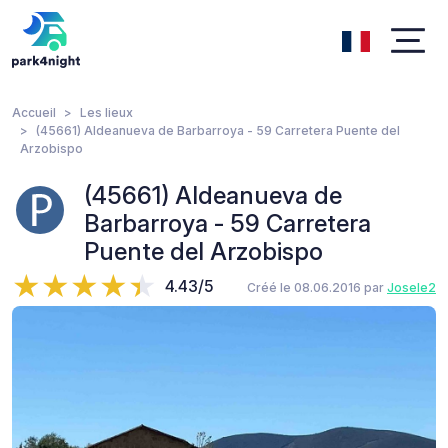
Accueil
Les lieux
(45661) Aldeanueva de Barbarroya - 59 Carretera Puente del
Arzobispo
(45661) Aldeanueva de
Barbarroya - 59 Carretera
Puente del Arzobispo
4.43/5
Créé le 08.06.2016 par
Josele2