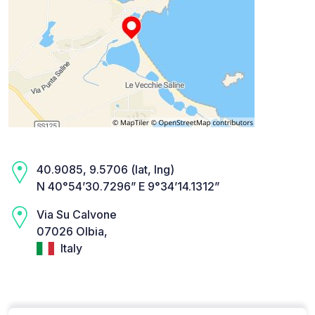
40.9085, 9.5706 (lat, lng)
N 40°54’30.7296” E 9°34’14.1312”
Via Su Calvone
07026 Olbia,
Italy