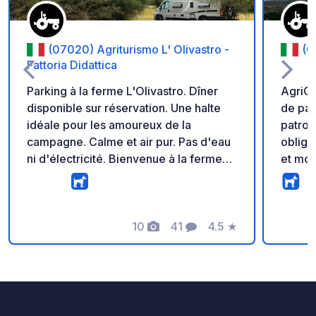
(07020) Agriturismo L' Olivastro -
(0
Fattoria Didattica
Parking à la ferme L'Olivastro. Dîner
AgriC
disponible sur réservation. Une halte
de pai
idéale pour les amoureux de la
patron
campagne. Calme et air pur. Pas d'eau
obliga
ni d'électricité. Bienvenue à la ferme
et mon
L'Olivastro. Au milieu d'oliviers
fourgo
millénaires. Stationnez librement et à
blanch
l'ombre avec votre camping-car.
au km 
Savourez nos spécialités sardes
10
41
4.5
★
Photos
Commentaires
Note
maison. Bienvenue à la ferme
L'Olivastro…