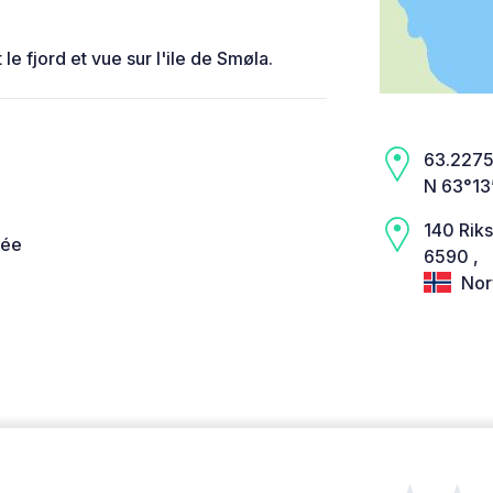
e fjord et vue sur l'ile de Smøla.
63.2275,
N 63°13
140 Rik
née
6590 ,
Nor