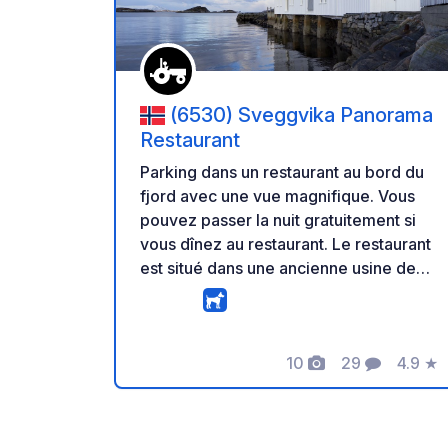
(6530) Sveggvika Panorama
Restaurant
Parking dans un restaurant au bord du
fjord avec une vue magnifique. Vous
pouvez passer la nuit gratuitement si
vous dînez au restaurant. Le restaurant
est situé dans une ancienne usine de
poisson et propose également le petit-
déjeuner aux campeurs. Actuellement,
aucun service n'est disponible, mais le
10
29
4.9
★
propriétaire prévoit d'ajouter des
Photos
Commentaire
Note
services de base, comme l'électricité,
au cours des 12 prochains mois.