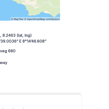
 8.2463 (lat, lng)
’39.0036” E 8°14’46.608”
sveg 680
way