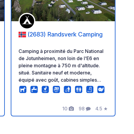
(2683) Randsverk Camping
Camping à proximité du Parc National
de Jotunheimen, non loin de l'E6 en
pleine montagne à 750 m d'altitude.
situé. Sanitaire neuf et moderne,
équipé avec goût, cabines simples
avec douche, lavabo et WC. Grand
terrain, avec prairie solide. Il y a
également des espaces asphaltés à
proximité du bâtiment sanitaire pour
10
98
4.5
★
s
Photos
Commentaires
Note
caravanes/camping-cars. Cabanes de
différentes tailles disponibles. Location
de vélos sur place et organisation