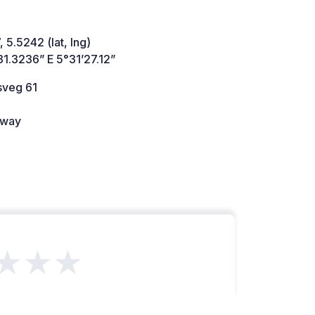
 5.5242 (lat, lng)
1.3236” E 5°31’27.12”
sveg 61
way
★★★