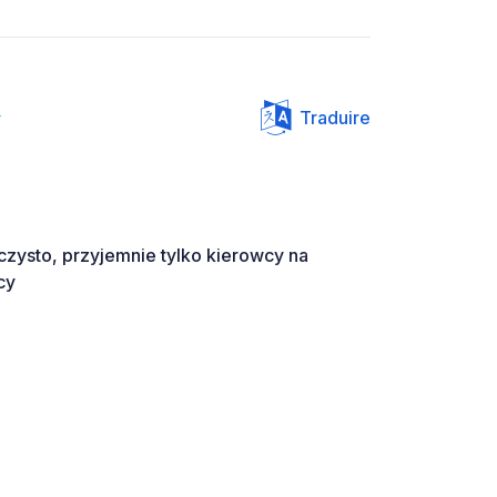
a
Traduire
 czysto, przyjemnie tylko kierowcy na
cy