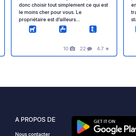
donc choisir tout simplement ce qui est
en
le moins cher pour vous. Le
tr
propriétaire est d’ailleurs
s
collectionneur de vin rouge, donc cette
Bo
monnaie est ici très appréciée. ;-) C’est
ca
un parking privé pour camping-cars
ju
10
22
4.7
★
avec une vue panoramique sur le fjord,
d
Photos
Commentaires
Note
à seulement 32 minutes de Bryggen à
su
Bergen. À votre arrivée, garez-vous
de
simplement sur la première place libre,
re
puis appelez ou envoyez un message
WhatsApp. Le propriétaire finira par
apparaître, comme un esprit du fjord.
;-) Radfjord Motorhome Parking est une
aire privée et paisible pour camping-
cars, offrant une vue panoramique
A PROPOS DE
exceptionnelle sur le Radfjord. Située à
seulement 32 minutes de Bryggen à
Nous contacter