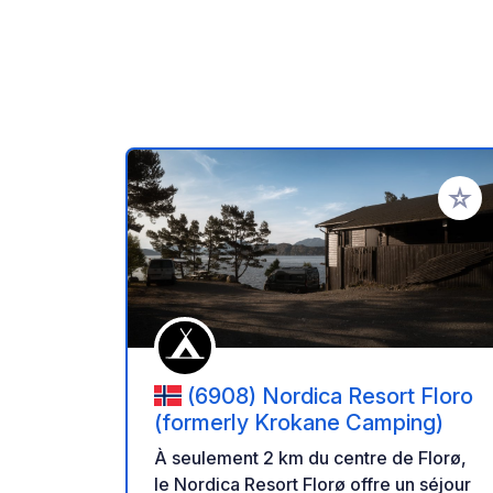
Ajoute
(6908) Nordica Resort Floro
(formerly Krokane Camping)
À seulement 2 km du centre de Florø,
le Nordica Resort Florø offre un séjour