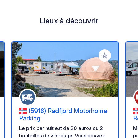
Lieux à découvrir
r à vos favoris
Ajouter à vos fav
(5918) Radfjord Motorhome
Parking
B
Le prix par nuit est de 20 euros ou 2
M
bouteilles de vin rouge. Vous pouvez
po