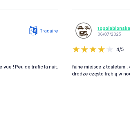
topolablonsk
Traduire
06/07/2025
4/5
 vue ! Peu de trafic la nuit.
fajne miejsce z toaletami,
drodze często trąbią w no