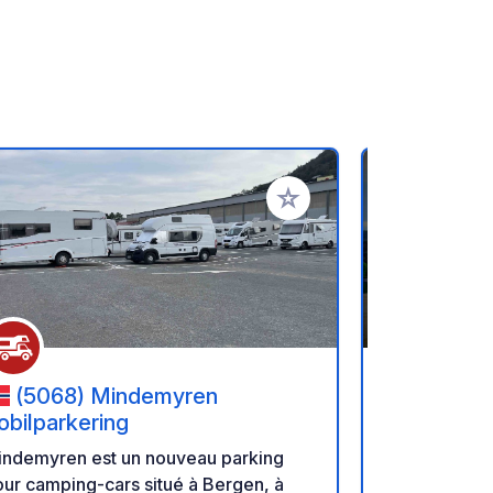
oris
Ajouter à vos favoris
(5068) Mindemyren
(5642)
obilparkering
Bienvenue au 
indemyren est un nouveau parking
notre ferme 
ur camping-cars situé à Bergen, à