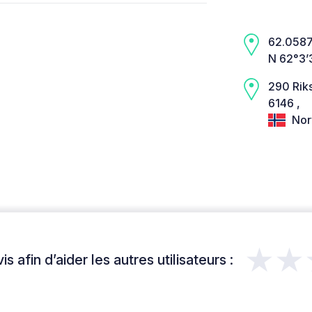
62.0587,
N 62°3’3
290 Rik
6146 ,
Nor
★★
s afin d’aider les autres utilisateurs :