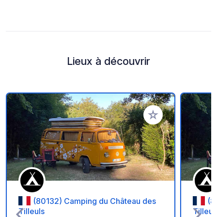
Lieux à découvrir
Ajouter à vos favori
(80132) Camping du Château des
(8
Tilleuls
Tilleul