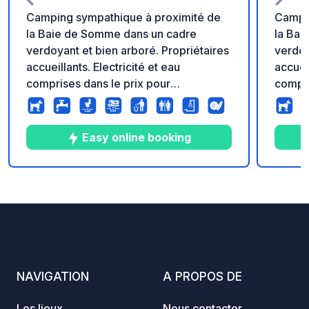
Camping sympathique à proximité de
Campin
la Baie de Somme dans un cadre
la Bai
verdoyant et bien arboré. Propriétaires
verdoy
accueillants. Electricité et eau
accueil
comprises dans le prix pour
compri
l'emplacement. Les douches et
l'empl
sanitaires sont propres et chauffés.
sanita
Escale recommandée. Piscine
Escal
Easy online booking
chauffée, jeu de boules et ping-pong
chauff
couverts, petite épicerie.
couver
8
48
4.1
★
Photos
Commentaires
Note
NAVIGATION
A PROPOS DE
Les lieux
Nous contacter