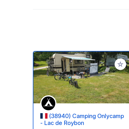
Ajoute
(38940) Camping Onlycamp
- Lac de Roybon