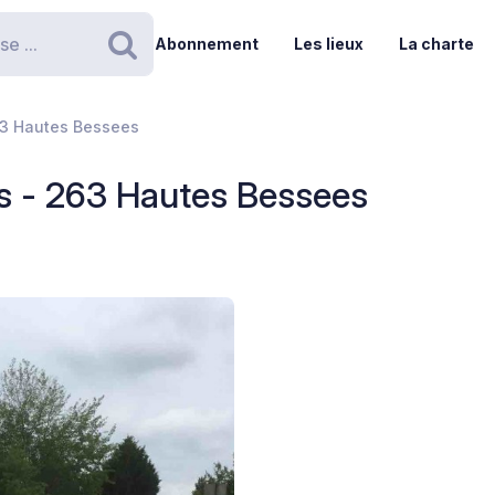
Abonnement
Les lieux
La charte
Rechercher
63 Hautes Bessees
s - 263 Hautes Bessees