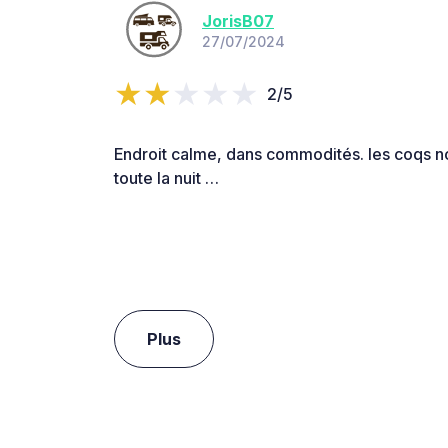
JorisB07
27/07/2024
2/5
Endroit calme, dans commodités. les coqs n
toute la nuit …
Plus