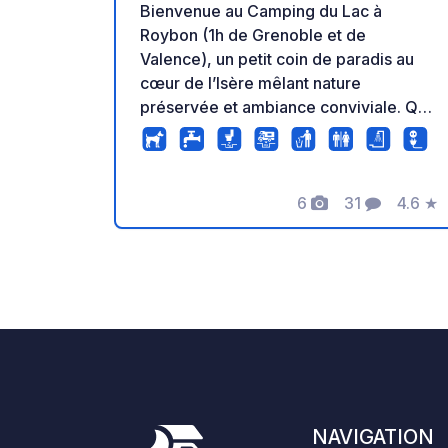
Bienvenue au Camping du Lac à
Roybon (1h de Grenoble et de
Valence), un petit coin de paradis au
cœur de l’Isère mêlant nature
préservée et ambiance conviviale. Que
vous soyez adepte du farniente au
bord de l’eau (et oui, l’accès au lac est
direct !) ou grand amoureux de marche
6
31
4.6
★
et de randonnée, ici, tout est pensé
Photos
Commentaire
Note
pour un séjour ressourçant et une
invitation à la déconnexion loin de
l’agitation urbaine ! Pas de place à
l’ennui, entre baignade en pleine nature
et activités à la piscine du camping,
votre séjour en famille ne peut être que
réussi. Découvrez nos vastes
emplacements avec vue sur lac où il
fait bon camper ou nos hébergements
NAVIGATION
100% confort pour ceux qui aiment