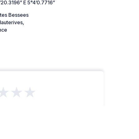
’20.3196” E 5°4’0.7716”
tes Bessees
auterives,
nce
★★★