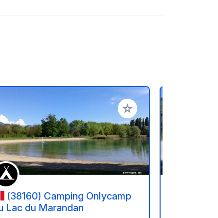
oris
Ajouter à vos favoris
(38160) Camping Onlycamp
(38160
u Lac du Marandan
du Lac du