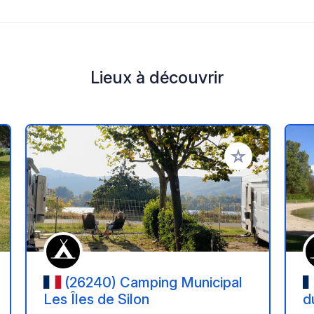
Lieux à découvrir
r à vos favoris
Ajouter à vos fav
(26240) Camping Municipal
Les Îles de Silon
d