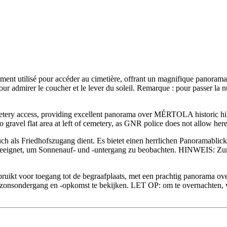
ment utilisé pour accéder au cimetière, offrant un magnifique panorama s
ur admirer le coucher et le lever du soleil. Remarque : pour passer la n
metery access, providing excellent panorama over MÉRTOLA historic hill 
gravel flat area at left of cemetery, as GNR police does not allow here
 auch als Friedhofszugang dient. Es bietet einen herrlichen Panorama
eeignet, um Sonnenauf- und -untergang zu beobachten. HINWEIS: Zum
ruikt voor toegang tot de begraafplaats, met een prachtig panorama o
onsondergang en -opkomst te bekijken. LET OP: om te overnachten, ver