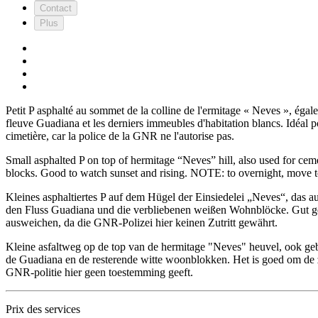
Contact
Plus
Petit P asphalté au sommet de la colline de l'ermitage « Neves », égale
fleuve Guadiana et les derniers immeubles d'habitation blancs. Idéal po
cimetière, car la police de la GNR ne l'autorise pas.
Small asphalted P on top of hermitage “Neves” hill, also used for ce
blocks. Good to watch sunset and rising. NOTE: to overnight, move to 
Kleines asphaltiertes P auf dem Hügel der Einsiedelei „Neves“, das
den Fluss Guadiana und die verbliebenen weißen Wohnblöcke. Gut g
ausweichen, da die GNR-Polizei hier keinen Zutritt gewährt.
Kleine asfaltweg op de top van de hermitage "Neves" heuvel, ook geb
de Guadiana en de resterende witte woonblokken. Het is goed om de z
GNR-politie hier geen toestemming geeft.
Prix des services